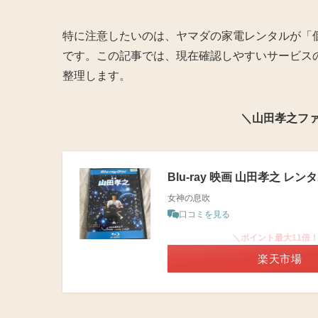
特に注意したいのは、ヤマダの家電レンタルが「
です。この記事では、現在確認しやすいサービス
整理します。
＼山田孝之ファン
Blu-ray 映画 山田孝之 レンタ
女神の息吹
口コミを見る
＼ポイント最大11倍
楽天市場