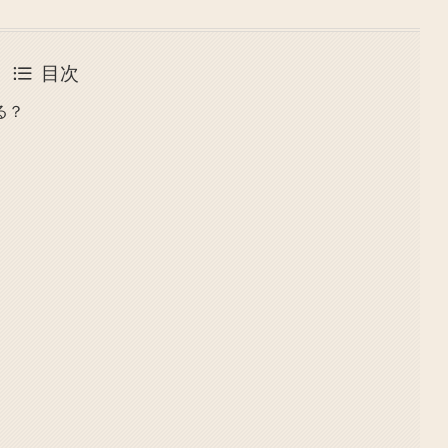
目次
る？