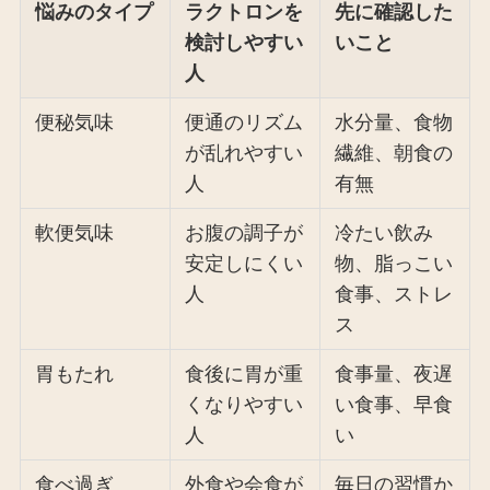
悩みのタイプ
ラクトロンを
先に確認した
検討しやすい
いこと
人
便秘気味
便通のリズム
水分量、食物
が乱れやすい
繊維、朝食の
人
有無
軟便気味
お腹の調子が
冷たい飲み
安定しにくい
物、脂っこい
人
食事、ストレ
ス
胃もたれ
食後に胃が重
食事量、夜遅
くなりやすい
い食事、早食
人
い
食べ過ぎ
外食や会食が
毎日の習慣か