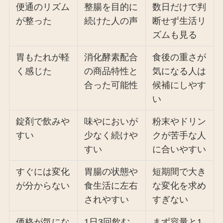
便通のリズム
整腸を目的に
数日だけで判
が整った
続けた人の声
断せず生活リ
ズムも見る
胃もたれが軽
消化酵素配合
食後の重さが
く感じた
の商品特性と
気になる人は
合った可能性
候補にしやす
い
錠剤で飲みや
味やにおいが
粉末やドリン
すい
少なく続けや
クが苦手な人
すい
に合いやすい
すぐには変化
胃腸の状態や
短期間で大き
が分からない
食生活に左右
な変化を求め
されやすい
すぎない
価格が気にな
1日3回飲む
まず容量と1