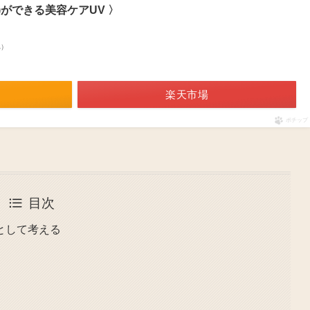
ができる美容ケアUV 〉
べ）
楽天市場
ポチップ
目次
として考える